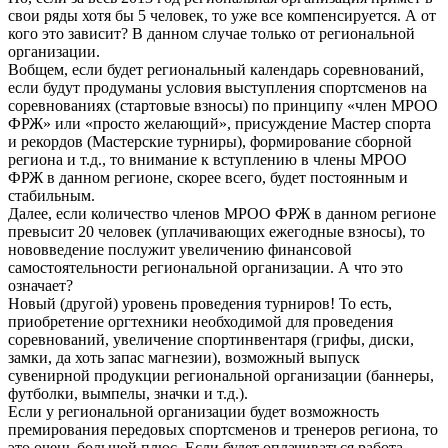
свои ряды хотя бы 5 человек, то уже все компенсируется. А от
кого это зависит? В данном случае только от региональной
организации.
Вобщем, если будет региональный календарь соревнований,
если будут продуманы условия выступления спортсменов на
соревнованиях (стартовые взносы) по принципу «член МРОО
ФРЖ» или «просто желающий», присуждение Мастер спорта
и рекордов (Мастерские турниры), формирование сборной
региона и т.д., то внимание к вступлению в члены МРОО
ФРЖ в данном регионе, скорее всего, будет постоянным и
стабильным.
Далее, если количество членов МРОО ФРЖ в данном регионе
превысит 20 человек (уплачивающих ежегодные взносы), то
нововведение послужит увеличению финансовой
самостоятельности региональной организации. А что это
означает?
Новый (другой) уровень проведения турниров! То есть,
приобретение оргтехники необходимой для проведения
соревнований, увеличение спортинвентаря (грифы, диски,
замки, да хоть запас магнезии), возможный выпуск
сувенирной продукции региональной организации (баннеры,
футболки, вымпелы, значки и т.д.).
Если у региональной организации будет возможность
премирования передовых спортсменов и тренеров региона, то
это очень большой плюс. Если будет оплачиваться работа