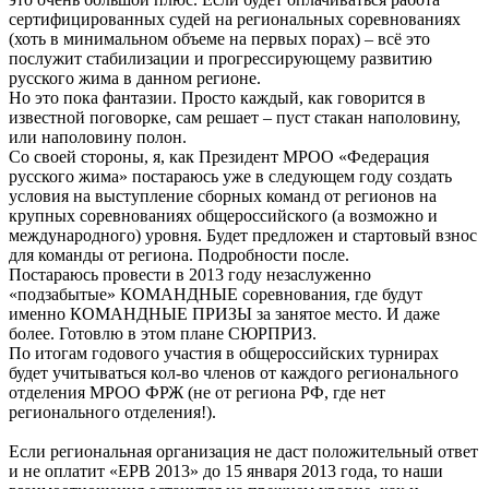
сертифицированных судей на региональных соревнованиях
(хоть в минимальном объеме на первых порах) – всё это
послужит стабилизации и прогрессирующему развитию
русского жима в данном регионе.
Но это пока фантазии. Просто каждый, как говорится в
известной поговорке, сам решает – пуст стакан наполовину,
или наполовину полон.
Со своей стороны, я, как Президент МРОО «Федерация
русского жима» постараюсь уже в следующем году создать
условия на выступление сборных команд от регионов на
крупных соревнованиях общероссийского (а возможно и
международного) уровня. Будет предложен и стартовый взнос
для команды от региона. Подробности после.
Постараюсь провести в 2013 году незаслуженно
«подзабытые» КОМАНДНЫЕ соревнования, где будут
именно КОМАНДНЫЕ ПРИЗЫ за занятое место. И даже
более. Готовлю в этом плане СЮРПРИЗ.
По итогам годового участия в общероссийских турнирах
будет учитываться кол-во членов от каждого регионального
отделения МРОО ФРЖ (не от региона РФ, где нет
регионального отделения!).
Если региональная организация не даст положительный ответ
и не оплатит «ЕРВ 2013» до 15 января 2013 года, то наши