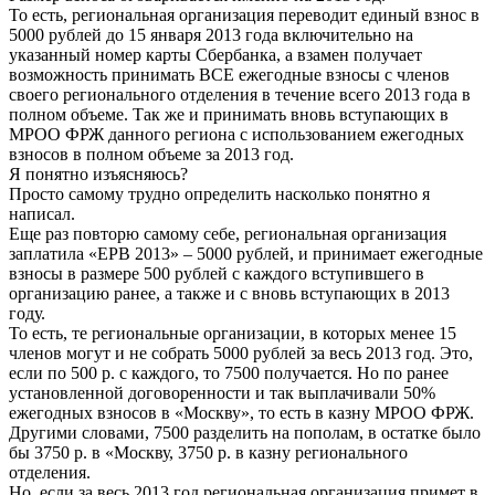
То есть, региональная организация переводит единый взнос в
5000 рублей до 15 января 2013 года включительно на
указанный номер карты Сбербанка, а взамен получает
возможность принимать ВСЕ ежегодные взносы с членов
своего регионального отделения в течение всего 2013 года в
полном объеме. Так же и принимать вновь вступающих в
МРОО ФРЖ данного региона с использованием ежегодных
взносов в полном объеме за 2013 год.
Я понятно изъясняюсь?
Просто самому трудно определить насколько понятно я
написал.
Еще раз повторю самому себе, региональная организация
заплатила «ЕРВ 2013» – 5000 рублей, и принимает ежегодные
взносы в размере 500 рублей с каждого вступившего в
организацию ранее, а также и с вновь вступающих в 2013
году.
То есть, те региональные организации, в которых менее 15
членов могут и не собрать 5000 рублей за весь 2013 год. Это,
если по 500 р. с каждого, то 7500 получается. Но по ранее
установленной договоренности и так выплачивали 50%
ежегодных взносов в «Москву», то есть в казну МРОО ФРЖ.
Другими словами, 7500 разделить на пополам, в остатке было
бы 3750 р. в «Москву, 3750 р. в казну регионального
отделения.
Но, если за весь 2013 год региональная организация примет в