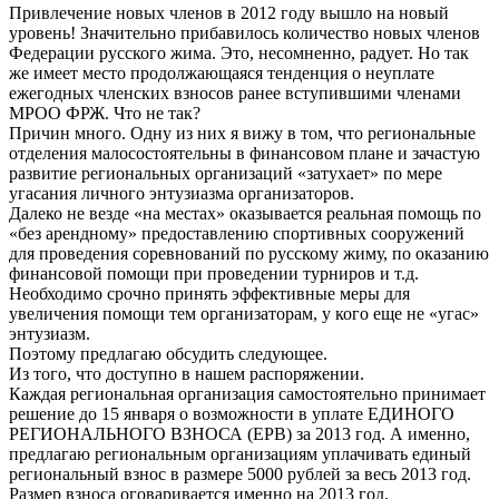
Привлечение новых членов в 2012 году вышло на новый
уровень! Значительно прибавилось количество новых членов
Федерации русского жима. Это, несомненно, радует. Но так
же имеет место продолжающаяся тенденция о неуплате
ежегодных членских взносов ранее вступившими членами
МРОО ФРЖ. Что не так?
Причин много. Одну из них я вижу в том, что региональные
отделения малосостоятельны в финансовом плане и зачастую
развитие региональных организаций «затухает» по мере
угасания личного энтузиазма организаторов.
Далеко не везде «на местах» оказывается реальная помощь по
«без арендному» предоставлению спортивных сооружений
для проведения соревнований по русскому жиму, по оказанию
финансовой помощи при проведении турниров и т.д.
Необходимо срочно принять эффективные меры для
увеличения помощи тем организаторам, у кого еще не «угас»
энтузиазм.
Поэтому предлагаю обсудить следующее.
Из того, что доступно в нашем распоряжении.
Каждая региональная организация самостоятельно принимает
решение до 15 января о возможности в уплате ЕДИНОГО
РЕГИОНАЛЬНОГО ВЗНОСА (ЕРВ) за 2013 год. А именно,
предлагаю региональным организациям уплачивать единый
региональный взнос в размере 5000 рублей за весь 2013 год.
Размер взноса оговаривается именно на 2013 год.