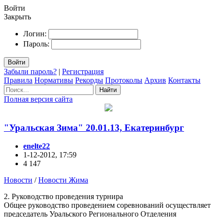
Войти
Закрыть
Логин:
Пароль:
Войти
Забыли пароль?
|
Регистрация
Правила
Нормативы
Рекорды
Протоколы
Архив
Контакты
Найти
Полная версия сайта
"Уральская Зима" 20.01.13, Екатеринбург
enelte22
1-12-2012, 17:59
4 147
Новости
/
Новости Жима
2. Руководство проведения турнира
Общее руководство проведением соревнований осуществляет
председатель Уральского Регионального Отделения