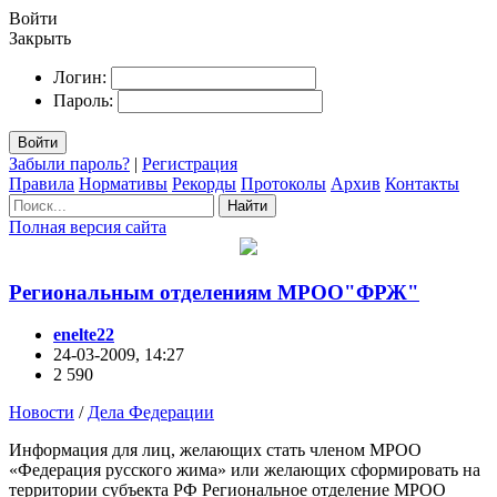
Войти
Закрыть
Логин:
Пароль:
Войти
Забыли пароль?
|
Регистрация
Правила
Нормативы
Рекорды
Протоколы
Архив
Контакты
Найти
Полная версия сайта
Региональным отделениям МРОО"ФРЖ"
enelte22
24-03-2009, 14:27
2 590
Новости
/
Дела Федерации
Информация для лиц, желающих стать членом МРОО
«Федерация русского жима» или желающих сформировать на
территории субъекта РФ Региональное отделение МРОО