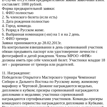
составляет: 1000 рублей.
Форма предварительной заявки:
1. ФИО полностью
2. № членского билета (если есть)
3. Дата рождения полностью
4. Город, команда.
5. Разряд в Русском жиме.
6. Выбранная номинация (-ии) на 1 и на 2 день.
7. ФИО тренера
Заявки принимаются до 28.02.2013г.
На контрольном взвешивании в день соревнований участник
обязан предъявить паспорт или удостоверение личности с
фотографией и датой рождения. Члены МРОО «ФРЖ»
должны иметь при себе членский билет. Участники младше 18
лет – разрешение от тренера или родителей.
11. Награждение:
Победители Открытого Мастерского турнира Чемпионат
Сибири и Дальнего Востока по Русскому жиму, жимовому
марафону и Чертовой Дюжине награждаются медалью,
дипломом и кубком; призеры соревнований награждаются
дипломами и медалями; участники соревнований
награждаются сертификатами участников. Команды-призеры
командного первенства награждаются дипломами и Кубками.