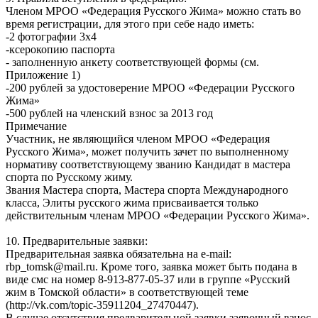
Членом МРОО «Федерация Русского Жима» можно стать во
время регистрации, для этого при себе надо иметь:
-2 фотографии 3х4
-ксерокопию паспорта
- заполненную анкету соответствующей формы (см.
Приложение 1)
-200 рублей за удостоверение МРОО «Федерации Русского
Жима»
-500 рублей на членский взнос за 2013 год
Примечание
Участник, не являющийся членом МРОО «Федерация
Русского Жима», может получить зачет по выполненному
нормативу соответствующему званию Кандидат в мастера
спорта по Русскому жиму.
Звания Мастера спорта, Мастера спорта Международного
класса, Элиты русского жима присваивается только
действительным членам МРОО «Федерации Русского Жима».
10. Предварительные заявки:
Предварительная заявка обязательна на e-mail:
rbp_tomsk@mail.ru. Кроме того, заявка может быть подана в
виде смс на номер 8-913-877-05-37 или в группе «Русский
жим в Томской области» в соответствующей теме
(http://vk.com/topic-35911204_27470447).
В случае отсутствия предварительной заявки заявочный взнос