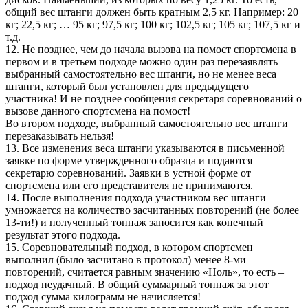
общий вес штанги должен быть кратным 2,5 кг. Например: 20
кг; 22,5 кг; … 95 кг; 97,5 кг; 100 кг; 102,5 кг; 105 кг; 107,5 кг и
т.д.
12. Не позднее, чем до начала вызова на помост спортсмена в
первом и в третьем подходе можно один раз перезаявлять
выбранный самостоятельно вес штанги, но не менее веса
штанги, который был установлен для предыдущего
участника! И не позднее сообщения секретаря соревнований о
вызове данного спортсмена на помост!
Во втором подходе, выбранный самостоятельно вес штанги
перезаказывать нельзя!
13. Все изменения веса штанги указываются в письменной
заявке по форме утвержденного образца и подаются
секретарю соревнований. Заявки в устной форме от
спортсмена или его представителя не принимаются.
14. После выполнения подхода участником вес штанги
умножается на количество засчитанных повторений (не более
13-ти!) и полученный тоннаж заносится как конечный
результат этого подхода.
15. Соревновательный подход, в котором спортсмен
выполнил (было засчитано в протокол) менее 8-ми
повторений, считается равным значению «Ноль», то есть –
подход неудачный. В общий суммарный тоннаж за этот
подход сумма килограмм не начисляется!