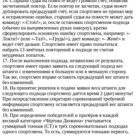
16. Старший судья на помосте ведет громкий счёт, объявляя
засчитанный повтор. Если повтор не засчитан, судья может
дублировать предыдущий счёт, если спортсмен не принял мер
к исправлению ошибки, старший судья на помосте может дать
команду: «-Стоп!», и, после остановки спортсменом подхода
(обычно на выпрямленных руках наверху), кратко
сформулировать основную ошибку спортсмена, например: «-
Локти!» (или «-Таз!», «-Грудь!»), дает команду: «- Жим!» и
ведет счёт дальше. Спортсмен имеет право попытаться
набрать 13 зачётных повторений в подходе не считая
неудачных попыток.
17. После выполнения подхода, независимо от результата,
спортсмен имеет право заявить на следующий подход вес
штанги с изменениями в большую или в меньшую сторону.
Так же, спортсмен вправе оставить предыдущий вес штанги
без изменений.
18. На принятие решения и подачи заявки веса штанги для
следующего подхода спортсмену даётся время 2 (две) минуты!
При непредставлении секретарю соревнований требуемой
информации спортсмену оставляется предыдущий вес штанги
без изменений.
19. При определение победителей и призёров в каждой
весовой категории «Чёртова Дюжина» учитывается
суммарный тоннаж (СТ) в трёх соревновательных подходах
одного спортсмена. То есть, суммируются тоннажи первого,