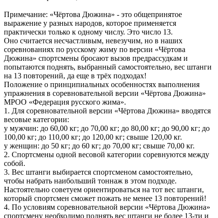
Примечание: «Чёртова Дюжина» - это общепринятое
выражение у разных народов, которое применяется
практически только к одному числу. Это число 13.
Оно считается несчастливым, невезучим, но в наших
соревнованиях по русскому жиму по версии «Чёртова
Дюжина» спортсмены бросают вызов предрассудкам и
попытаются поднять, выбранный самостоятельно, вес штанги
на 13 повторений, да еще в трёх подходах!
Положение о принципиальных особенностях выполнения
упражнения в соревновательной версии «Чёртова Дюжина»
МРОО «Федерация русского жима».
1. Для соревновательной версии «Чёртова Дюжина» вводятся
весовые категории:
у мужчин: до 60,00 кг; до 70,00 кг; до 80,00 кг; до 90,00 кг; до
100,00 кг; до 110,00 кг; до 120,00 кг; свыше 120,00 кг.
у женщин: до 50 кг; до 60 кг; до 70,00 кг; свыше 70,00 кг.
2. Спортсмены одной весовой категории соревнуются между
собой.
3. Вес штанги выбирается спортсменом самостоятельно,
чтобы набрать наибольший тоннаж в этом подходе.
Настоятельно советуем ориентироваться на тот вес штанги,
который спортсмен сможет пожать не менее 13 повторений!
4. По условиям соревновательной версии «Чёртова Дюжина»
спортсмену необходимо поднять вес штанги не более 13-ти и