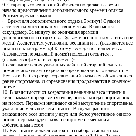
9. Секретарь соревнований обязательно должен озвучить
начало предоставления дополнительного времени отдыха.
Рекомендуемые команды:
«- Время для дополнительного отдыха 5 минут! Судьи и
ассистенты могут покинуть свои места». Включается
секундомер. За минуту до окончания времени
дополнительного отдыха: «- Судьям и ассистентам занять свои
места! Ассистентам установить вес штанги … (называется вес
штанги в килограммах)! К этому весу для выполнения …
(называется порядковый номер) подхода готовится …
(называется фамилия спортсмена)».
После выполнения указанных действий старший судья на
помосте оповещает секретаря соревнований о готовности: «-
Вес готов!». Секретарь соревнований вызывает объявленного
ранее спортсмена. И соревнования продолжаются в обычном
ритме.
10. В зависимости от возрастания величины веса штанги в
килограммах определяется очередность выхода спортсменов
на помост. Первыми начинают своё выступление спортсмены,
указавшие меньшие веса штанги. В случае равного
заказанного веса штанги у двух или более участников одного
потока первым будет вызван спортсмен с меньшим
собственным весом.
11. Вес штанги должен состоять из набора стандартных
дисков. Наименьший, из которых по весу 1,25 кг. То есть,