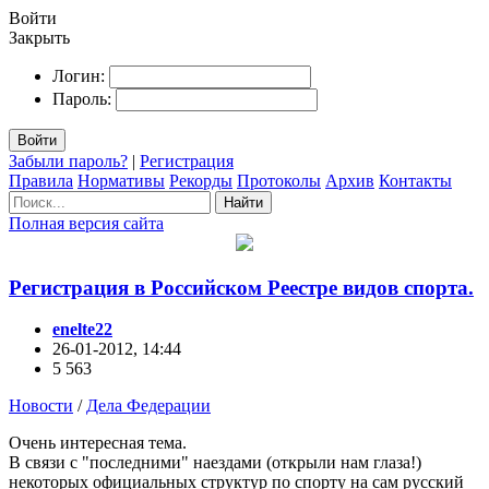
Войти
Закрыть
Логин:
Пароль:
Войти
Забыли пароль?
|
Регистрация
Правила
Нормативы
Рекорды
Протоколы
Архив
Контакты
Найти
Полная версия сайта
Регистрация в Российском Реестре видов спорта.
enelte22
26-01-2012, 14:44
5 563
Новости
/
Дела Федерации
Очень интересная тема.
В связи с "последними" наездами (открыли нам глаза!)
некоторых официальных структур по спорту на сам русский