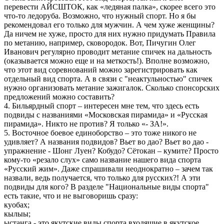
перевести АЙСШТОК, как «ледяная палка», скорее всего это
что-то ледоруба. Возможно, что нужный спорт. Но я бы
рекомендовал его только для мужчин. А чем хуже женщины?
Да ничем не хуже, просто для них нужно придумать Правила
по метанию, например, сковородок. Вот, Пичугин Олег
Иванович регулярно проводит метание спичек на дальность
(оказывается можно еще и на меткость!). Вполне возможно,
что этот вид соревнований можно зарегистрировать как
отдельный вид спорта. А в связи с "неактульностью" спичек
нужно организовать метание зажигалок. Сколько спонсорских
предложений можно составить?
4. Бильярдный спорт – интересен мне тем, что здесь есть
подвиды с названиями «Московская пирамида» и «Русская
пирамида». Никто не против? Я только «- ЗА!».
5. Восточное боевое единоборство – это тоже никого не
удивляет? А названия подвидов? Вьет во дао? Вьет во дао -
упражнение - Шонг Луен? Кобудо? Сётокан – кумите? Просто
кому-то «резало слух» само название нашего вида спорта
«Русский жим». Даже спрашивали неоднократно – зачем так
назвали, ведь получается, что только для русских?! А эти
подвиды для кого? В разделе "Национальные виды спорта"
есть такие, что и не выговоришь сразу:
куобах;
кылыы;
ыстанга - это якутские виды спорта входящие в якутское