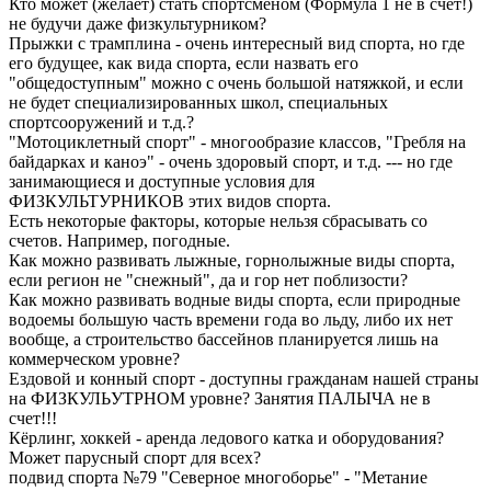
Кто может (желает) стать спортсменом (Формула 1 не в счет!)
не будучи даже физкультурником?
Прыжки с трамплина - очень интересный вид спорта, но где
его будущее, как вида спорта, если назвать его
"общедоступным" можно с очень большой натяжкой, и если
не будет специализированных школ, специальных
спортсооружений и т.д.?
"Мотоциклетный спорт" - многообразие классов, "Гребля на
байдарках и каноэ" - очень здоровый спорт, и т.д. --- но где
занимающиеся и доступные условия для
ФИЗКУЛЬТУРНИКОВ этих видов спорта.
Есть некоторые факторы, которые нельзя сбрасывать со
счетов. Например, погодные.
Как можно развивать лыжные, горнолыжные виды спорта,
если регион не "снежный", да и гор нет поблизости?
Как можно развивать водные виды спорта, если природные
водоемы большую часть времени года во льду, либо их нет
вообще, а строительство бассейнов планируется лишь на
коммерческом уровне?
Ездовой и конный спорт - доступны гражданам нашей страны
на ФИЗКУЛЬУТРНОМ уровне? Занятия ПАЛЫЧА не в
счет!!!
Кёрлинг, хоккей - аренда ледового катка и оборудования?
Может парусный спорт для всех?
подвид спорта №79 "Северное многоборье" - "Метание