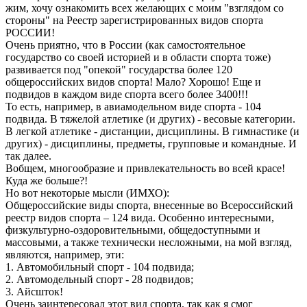
жим, хочу ознакомить всех желающих с моим "взглядом со
стороны" на Реестр зарегистрированных видов спорта
РОССИИ!
Очень приятно, что в России (как самостоятельное
государство со своей историей и в области спорта тоже)
развивается под "опекой" государства более 120
общероссийских видов спорта! Мало? Хорошо! Еще и
подвидов в каждом виде спорта всего более 3400!!!
То есть, например, в авиамодельном виде спорта - 104
подвида. В тяжелой атлетике (и других) - весовые категории.
В легкой атлетике - дистанции, дисциплины. В гимнастике (и
других) - дисциплины, предметы, групповые и командные. И
так далее.
Вобщем, многообразие и привлекательность во всей красе!
Куда же больше?!
Но вот некоторые мысли (ИМХО):
Общероссийские виды спорта, внесенные во Всероссийский
реестр видов спорта – 124 вида. Особенно интересными,
физкультурно-оздоровительными, общедоступными и
массовыми, а также технически несложными, на мой взгляд,
являются, например, эти:
1. Автомобильный спорт - 104 подвида;
2. Автомодельный спорт - 28 подвидов;
3. Айсшток!
Очень заинтересовал этот вид спорта, так как я смог