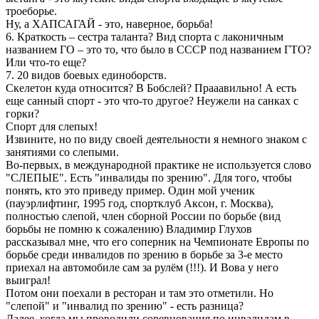
троеборье.
Ну, а ХАПСАГАЙ - это, наверное, борьба!
6. Краткость – сестра таланта? Вид спорта с лаконичным
названием ГО – это то, что было в СССР под названием ГТО?
Или что-то еще?
7. 20 видов боевых единоборств.
Скелетон куда относится? В Бобслей? Прааавильно! А есть
еще санный спорт - это что-то другое? Неужели на санках с
горки?
Спорт для слепых!
Извините, но по виду своей деятельности я немного знаком с
занятиями со слепыми.
Во-первых, в международной практике не используется слово
"СЛЕПЫЕ". Есть "инвалиды по зрению". Для того, чтобы
понять, кто это приведу пример. Один мой ученик
(пауэрлифтинг, 1995 год, спортклуб Аксон, г. Москва),
полностью слепой, член сборной России по борьбе (вид
борьбы не помню к сожалению) Владимир Глухов
рассказывал мне, что его соперник на Чемпионате Европы по
борьбе среди инвалидов по зрению в борьбе за 3-е место
приехал на автомобиле сам за рулём (!!!). И Вова у него
выиграл!
Потом они поехали в ресторан и там это отметили. Но
"слепой" и "инвалид по зрению" - есть разница?
Далее, когда мы проводили соревнования по инвалидам в