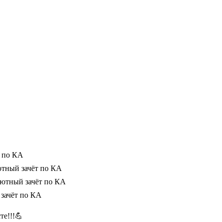
т по КА
лютный зачёт по КА
олютный зачёт по КА
 зачёт по КА
те!!!💪