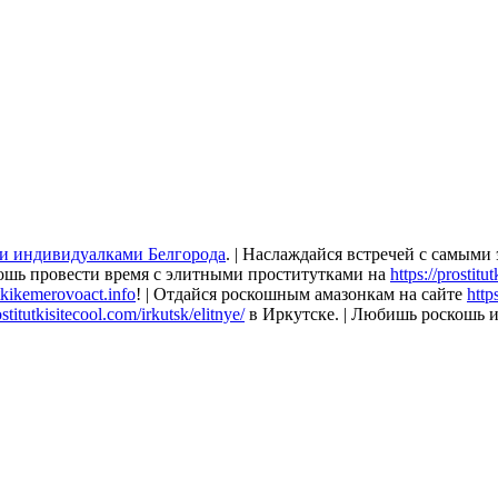
и индивидуалками Белгорода
. | Наслаждайся встречей с самым
скошь провести время с элитными проститутками на
https://prostitu
utkikemerovoact.info
! | Отдайся роскошным амазонкам на сайте
http
ostitutkisitecool.com/irkutsk/elitnye/
в Иркутске. | Любишь роскошь и