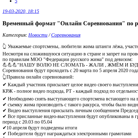
5
19-03-2020, 18:15
Временный формат "Онлайн Соревнования" по 
Категория:
Новости
/
Соревнования
👆 Уважаемые спортсмены, любители жима штанги лёжа, участ
Несмотря на сложившуюся ситуацию в стране и запрет на пров
по правилам МОО "Федерации русского жима" под девизом:
💪💪💪"НАШУ ВОЛЮ НЕ СЛОМАТЬ - ЖАЛИ , ЖМЁМ И БУД
Соревнования будут проходить с 20 марта по 5 апреля 2020 года
👆Правила онлайн соревнований:
✔ Каждый участник присылает целое видео своего выступления 
КРЖ - полное видео подхода, РТ - каждый подход по отдельно
✔ Необходимо снять выступающего спортсмена встающего на вес
✔ съемку жима производить с такого ракурса, чтобы было видн
✔ Видео выступления присылать личным сообщением Предсе
✔ Все присланные видео-выступления будут опубликованы в г
период с 20.03 по 05.04
✔10 апреля будут подведены итоги
✔ Победители будут награждаться электронными грамотами