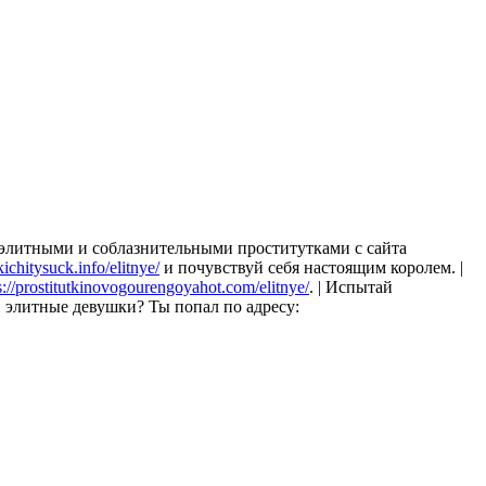
и элитными и соблазнительными проститутками с сайта
tkichitysuck.info/elitnye/
и почувствуй себя настоящим королем. |
s://prostitutkinovogourengoyahot.com/elitnye/
. | Испытай
 элитные девушки? Ты попал по адресу: