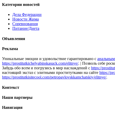
Категории
новостей
Дела Федерации
Новости Жима
Соревнования
Питание/Диета
Объявления
Реклама
Уникальные эмоции и удовольствие гарантировано с
анальным
https://prostitutkichelyabinskasuck.com/elitnye/
. | Позволь себе ро
Забудь обо всем и погрузись в мир наслаждений c
https://prostit
настоящий экстаз с элитными проститутками на сайте
https://pr
https://prostitutkisitecool.com/petropavlovskkamchatskiy/elitnye/
.
Контекст
Наши
партнеры
Навигация