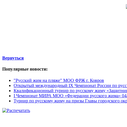
Вернуться
Популярные
новости:
"Русский жим на пляже" МОО ФРЖ г. Ковров
Открытый международный IX Чемпионат России по рус
Квалификационный турнир по русскому жиму «Защитник 
I Чемпионат МИРА МОО «Федерации русского жима» 04
Турнир по русскому жиму на призы Главы городского ок