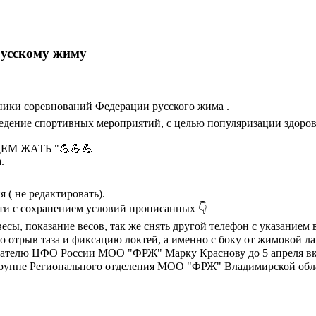
русскому жиму
ники соревнований Федерации русского жима .
едение спортивных мероприятий, с целью популяризации здоров
ЕМ ЖАТЬ "💪💪💪
.
( не редактировать).
сти с сохранением условий прописанных 👇
ы, показание весов, так же снять другой телефон с указанием 
о отрыв таза и фиксацию локтей, а именно с боку от жимовой л
дателю ЦФО России МОО "ФРЖ" Марку Краснову до 5 апреля в
руппе Регионального отделения МОО "ФРЖ" Владимирской облас