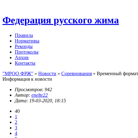
Федерация русского жима
Правила
Нормативы
Рекорды
Протоколы
Архив
Контакты
"МРОО ФРЖ"
»
Новости
»
Соревнования
» Временный формат
Информация к новости
Просмотров: 942
Автор:
enelte22
Дата: 19-03-2020, 18:15
40
1
2
3
4