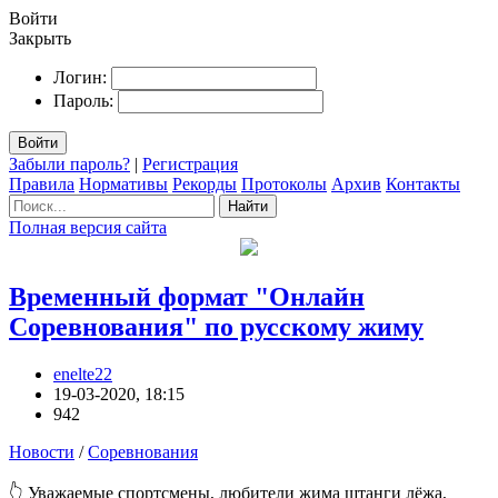
Войти
Закрыть
Логин:
Пароль:
Войти
Забыли пароль?
|
Регистрация
Правила
Нормативы
Рекорды
Протоколы
Архив
Контакты
Найти
Полная версия сайта
Временный формат "Онлайн
Соревнования" по русскому жиму
enelte22
19-03-2020, 18:15
942
Новости
/
Соревнования
👆 Уважаемые спортсмены, любители жима штанги лёжа,