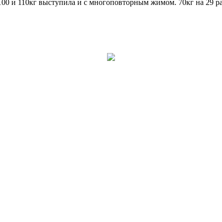
0 и 110кг выступила и с многоповторным жимом. 70кг на 29 раз