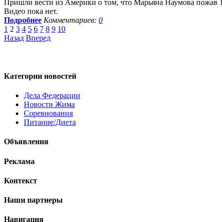
Пришли вести из Америки о том, что Марьяна Наумова пожав 10
Видео пока нет.
Подробнее
Комментариев:
0
1
2
3
4
5
6
7
8
9
10
Назад
Вперед
Категории
новостей
Дела Федерации
Новости Жима
Соревнования
Питание/Диета
Объявления
Реклама
Контекст
Наши
партнеры
Навигация