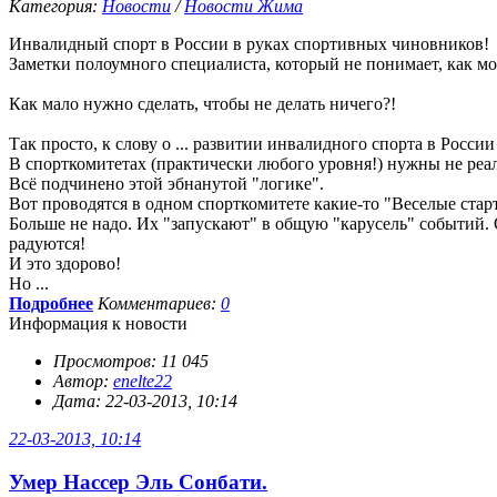
Категория:
Новости
/
Новости Жима
Инвалидный спорт в России в руках спортивных чиновников!
Заметки полоумного специалиста, который не понимает, как м
Как мало нужно сделать, чтобы не делать ничего?!
Так просто, к слову о ... развитии инвалидного спорта в Росс
В спорткомитетах (практически любого уровня!) нужны не реа
Всё подчинено этой эбнанутой "логике".
Вот проводятся в одном спорткомитете какие-то "Веселые старт
Больше не надо. Их "запускают" в общую "карусель" событий. 
радуются!
И это здорово!
Но ...
Подробнее
Комментариев:
0
Информация к новости
Просмотров: 11 045
Автор:
enelte22
Дата: 22-03-2013, 10:14
22-03-2013, 10:14
Умер Нассер Эль Сонбати.