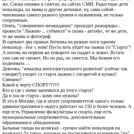
же. Снова снимки в газетах, на сайтах СМИ. Радостные дети
инвалиды, их мамы и другие детишки, ну, само собой -
чиновники самого разного уровня и назначения, не только
спортивные.
Опять, "совершенно неожиданно" приходит разнарядка -
провести "Лыжню ... субъекта" и снова - автобус, те же дети,
те же мамы и фотограф.
И одевают два правых ботинка на разные ноги одному
инвалиду - Бог с ним! Пусть хоть уйдет на лыжах со "Старта"!
А потом, на первом же повороте он падает и лежит. Встать
уже сам не сможет. Но он рад, он смеется. Мы бежим его
поднимать …
Девочка, "инвалид интеллектуального развития" (сейчас так
говорят!) уходит со старта лыжни с сигаретой в кулаке!
Смешно?
Какой к черту СПОРТ???!!!
Кто и где с ними занимался до этого старта?
Да и после старта - кому они нужны?
И это в Москве, где в штате спорткомитетов одного только
административного округа работает по 150 и более человек. А
еще есть Управление физкультуры и спорта, еще есть
муниципальные спорткомитеты, дополнительные
образования и объединения.
Бальные танцы на колясках - срочно найти инвалидов на
колясках! Да таких, которые не постесняются разучивать "па"