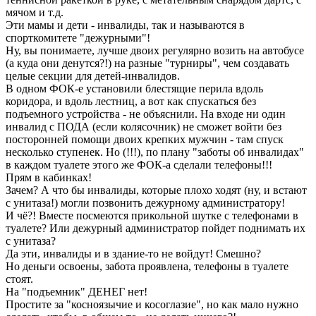
мячом и т.д.
Эти мамы и дети - инвалиды, так и называются в
спорткомитете "дежурными"!
Ну, вы понимаете, лучше двоих регулярно возить на автобусе
(а куда они денутся?!) на разные "турниры", чем создавать
целые секции для детей-инвалидов.
В одном ФОК-е установили блестящие перила вдоль
коридора, и вдоль лестниц, а вот как спускаться без
подъемного устройства - не объяснили. На входе ни один
инвалид с ПОДА (если колясочник) не сможет войти без
посторонней помощи двоих крепких мужчин - там спуск
несколько ступенек. Но (!!!), по плану "заботы об инвалидах"
в каждом туалете этого же ФОК-а сделали телефоны!!!
Прям в кабинках!
Зачем? А что бы инвалиды, которые плохо ходят (ну, и встают
с унитаза!) могли позвонить дежурному администратору!
И чё?! Вместе посмеются прикольной шутке с телефонами в
туалете? Или дежурный администратор пойдет поднимать их
с унитаза?
Да эти, инвалиды и в здание-то не войдут! Смешно?
Но деньги освоены, забота проявлена, телефоны в туалете
стоят.
На "подъемник" ДЕНЕГ нет!
Простите за "косноязычие и косоглазие", но как мало нужно