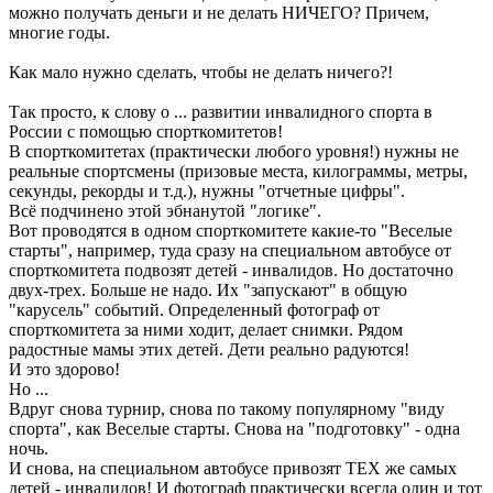
можно получать деньги и не делать НИЧЕГО? Причем,
многие годы.
Как мало нужно сделать, чтобы не делать ничего?!
Так просто, к слову о ... развитии инвалидного спорта в
России с помощью спорткомитетов!
В спорткомитетах (практически любого уровня!) нужны не
реальные спортсмены (призовые места, килограммы, метры,
секунды, рекорды и т.д.), нужны "отчетные цифры".
Всё подчинено этой эбнанутой "логике".
Вот проводятся в одном спорткомитете какие-то "Веселые
старты", например, туда сразу на специальном автобусе от
спорткомитета подвозят детей - инвалидов. Но достаточно
двух-трех. Больше не надо. Их "запускают" в общую
"карусель" событий. Определенный фотограф от
спорткомитета за ними ходит, делает снимки. Рядом
радостные мамы этих детей. Дети реально радуются!
И это здорово!
Но ...
Вдруг снова турнир, снова по такому популярному "виду
спорта", как Веселые старты. Снова на "подготовку" - одна
ночь.
И снова, на специальном автобусе привозят ТЕХ же самых
детей - инвалидов! И фотограф практически всегда один и тот