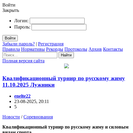
Войти
Закрыть
Логин:
Пароль:
Войти
Забыли пароль?
|
Регистрация
Правила
Нормативы
Рекорды
Протоколы
Архив
Контакты
Найти
Полная версия сайта
Квалификационный турнир по русскому жиму
11.10.2025 Лужники
enelte22
23-08-2025, 20:11
5
Новости
/
Соревнования
Квалификационный турнир по русскому жиму и силовым
видам спорта