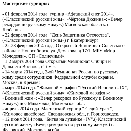
Мастерские турниры:
- 01 февраля 2014 года, турнир «Афганский снег 2014».
(«Классический русский жим»; «Чёртова Дюжина»; «Вечер
рекордов по русскому жиму».) Московская область, г.
Люберцы.
- 22 февраля 2014 года, "День Защитника Отечества",
(«Классический русский жим») г. Екатеринбург
- 22-23 февраля 2014 года, Открытый Чемпионат Советского
района г. Новосибирск, ул. Демакова, д.17/1, МБУ «Мир
Молодежи», СП «Солнечный».
- 1-2 марта 2014 года Открытый Чемпионат Сибири и
Дальнего Востока, г.Томск
- 14 марта 2014 года, 2-ой Чемпионат России по русскому
жиму среди сотрудников Федеральной службы охраны.
Москва, в Кремле!
- март 2014 года. "Жимовой марафон "Русский Исполин - IX",
(«Классический русский жим»; «Жимовой марафон»;
«Военный жим»; «Вечер рекордов по Русскому и Военному
жиму».) пос Малаховка, Московская обл.
- апрель 2014 года. Мастерский турнир " Седой Урал ",
(Жимовое двоеборье). Свердловская обл., г. Горнозаводск.
- 12 июня 2014 года, "Битва на лужайке - IV",(«Классический
русский жим»; «Вечер рекордов по русскому жиму».) г.
Жуковский, Московская обл.