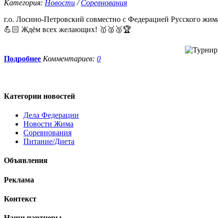
Категория:
Новости
/
Соревнования
г.о. Лосино-Петровский совместно с Федерацией Русского жи
💪🏻 Ждём всех желающих! 🥇🥈🥉🏆
Подробнее
Комментариев:
0
Категории
новостей
Дела Федерации
Новости Жима
Соревнования
Питание/Диета
Объявления
Реклама
Контекст
Наши
партнеры