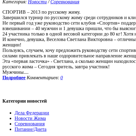
Категория:
Новости
/
Соревнования
СПОРТИВ – 2013 по русскому жиму.
Завершился турнир по русскому жиму среди сотрудников и кл
Не первый год уже руководство сети клубов «Спортив» поддерж
взвешивании – 40 мужчин и 1 девушка пришли, что бы выяснит
24 участника только в одной весовой категории до 80 кг! Хотя
И конечно, девушка, Веселова Светлана Викторовна – отличны
женщин!
Пользуясь, случаем, хочу предложить руководству сети спорти
силами привлекать в наше оздоровительное направление женщ
Эта «первая ласточка» - Светлана, а сколько женщин находилос
русского жима – Сегодня зритель, завтра участник!
Мужчины....
Подробнее
Комментариев:
0
Категории
новостей
Дела Федерации
Новости Жима
Соревнования
Питание/Диета