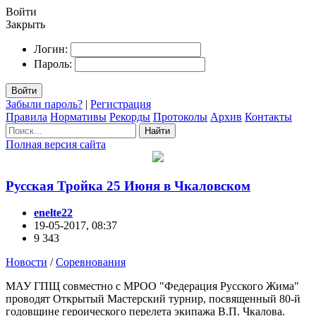
Войти
Закрыть
Логин:
Пароль:
Войти
Забыли пароль?
|
Регистрация
Правила
Нормативы
Рекорды
Протоколы
Архив
Контакты
Найти
Полная версия сайта
Русская Тройка 25 Июня в Чкаловском
enelte22
19-05-2017, 08:37
9 343
Новости
/
Соревнования
МАУ ГПЩ совместно с МРОО "Федерация Русского Жима"
проводят Открытый Мастерский турнир, посвященный 80-й
годовщине героического перелета экипажа В.П. Чкалова.